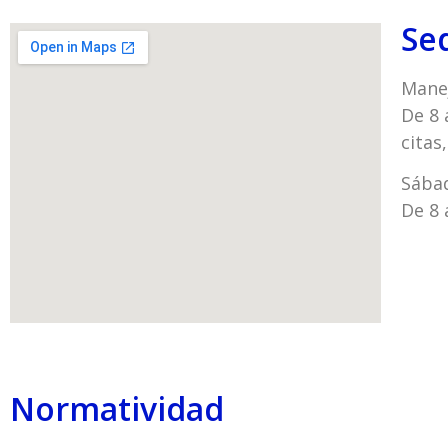
Se
Manej
De 8 
citas
Sába
De 8 
Normatividad