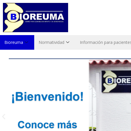
Bioreuma
Normatividad
Información para paciente