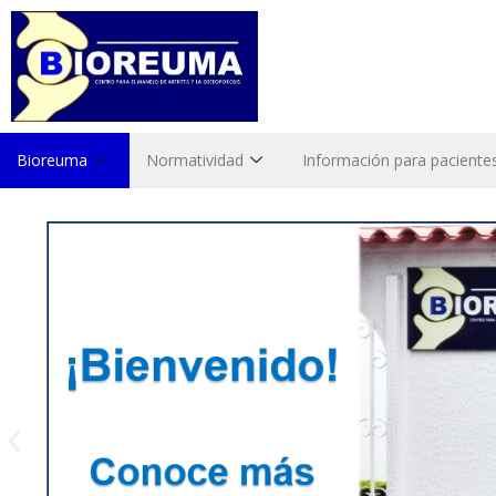
Bioreuma
Normatividad
Información para paciente