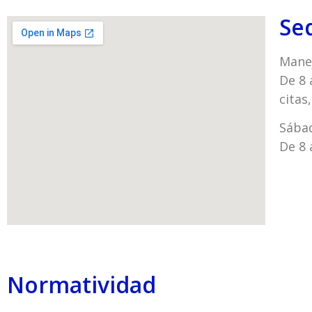
Se
Manej
De 8 
citas
Sába
De 8 
Normatividad